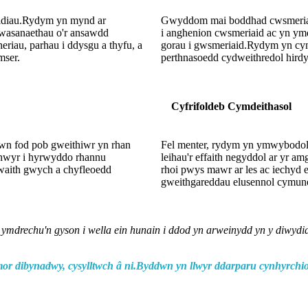
gidiau.Rydym yn mynd ar
Gwyddom mai boddhad cwsmeriaid 
 gwasanaethau o'r ansawdd
i anghenion cwsmeriaid ac yn ymd
riau, parhau i ddysgu a thyfu, a
gorau i gwsmeriaid.Rydym yn cynn
mser.
perthnasoedd cydweithredol hirdy
Cyfrifoldeb Cymdeithasol
wn fod pob gweithiwr yn rhan
Fel menter, rydym yn ymwybodol
thwyr i hyrwyddo rhannu
leihau'r effaith negyddol ar yr 
waith gwych a chyfleoedd
rhoi pwys mawr ar les ac iechyd 
gweithgareddau elusennol cymunedo
n ymdrechu'n gyson i wella ein hunain i ddod yn arweinydd yn y diwyd
mor dibynadwy, cysylltwch â ni.Byddwn yn llwyr ddarparu cynhyrchi