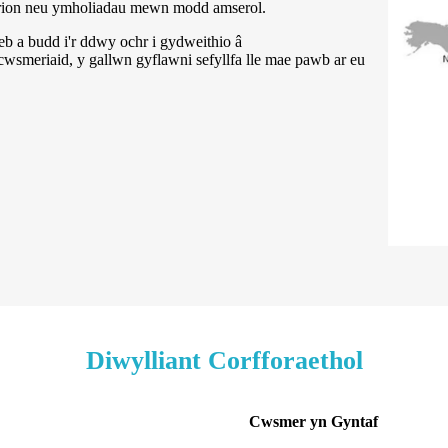
terion neu ymholiadau mewn modd amserol.
 a budd i'r ddwy ochr i gydweithio â
wsmeriaid, y gallwn gyflawni sefyllfa lle mae pawb ar eu
Diwylliant Corfforaethol
Cwsmer yn Gyntaf