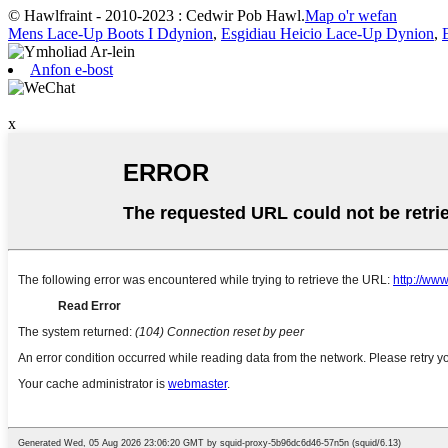
© Hawlfraint - 2010-2023 : Cedwir Pob Hawl.
Map o'r wefan
Mens Lace-Up Boots I Ddynion
,
Esgidiau Heicio Lace-Up Dynion
,
Anfon e-bost
x