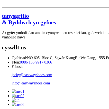
tanysgrifio
& Byddwch yn gyfoes
Ar gyfer ymholiadau am ein cynnyrch neu restr brisiau, gadewch i n
ymholiad nawr
cyswllt
us
Cyfeiriad:
NO.605, Bloc C, Sgwâr XiangBinWeiGang, 1555 Fen
Ffôn:
0086 135 9917 0366
E-bost:
jacky@eastwayshoes.com
info@eastwayshoes.com