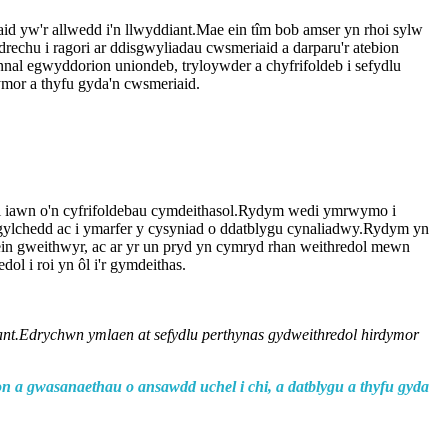
yw'r allwedd i'n llwyddiant.Mae ein tîm bob amser yn rhoi sylw
rechu i ragori ar ddisgwyliadau cwsmeriaid a darparu'r atebion
al egwyddorion uniondeb, tryloywder a chyfrifoldeb i sefydlu
mor a thyfu gyda'n cwsmeriaid.
 iawn o'n cyfrifoldebau cymdeithasol.Rydym wedi ymrwymo i
amgylchedd ac i ymarfer y cysyniad o ddatblygu cynaliadwy.Rydym yn
ein gweithwyr, ac ar yr un pryd yn cymryd rhan weithredol mewn
l i roi yn ôl i'r gymdeithas.
iant.Edrychwn ymlaen at sefydlu perthynas gydweithredol hirdymor
on a gwasanaethau o ansawdd uchel i chi, a datblygu a thyfu gyda