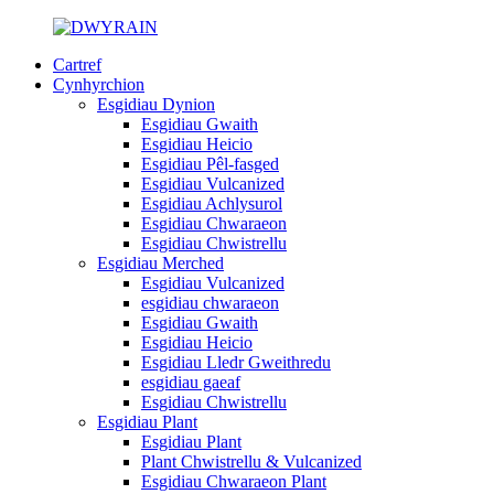
Cartref
Cynhyrchion
Esgidiau Dynion
Esgidiau Gwaith
Esgidiau Heicio
Esgidiau Pêl-fasged
Esgidiau Vulcanized
Esgidiau Achlysurol
Esgidiau Chwaraeon
Esgidiau Chwistrellu
Esgidiau Merched
Esgidiau Vulcanized
esgidiau chwaraeon
Esgidiau Gwaith
Esgidiau Heicio
Esgidiau Lledr Gweithredu
esgidiau gaeaf
Esgidiau Chwistrellu
Esgidiau Plant
Esgidiau Plant
Plant Chwistrellu & Vulcanized
Esgidiau Chwaraeon Plant