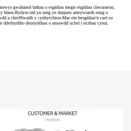
cynnwys gwahanol fathau o esgidiau megis esgidiau chwaraeon,
n y blaen.Rydym nid yn unig yn darparu amrywiaeth eang o
awdd a chrefftwaith y cynhyrchion.Mae ein hesgidiau'n cael eu
n ddefnyddio deunyddiau o ansawdd uchel i sicrhau cysur,