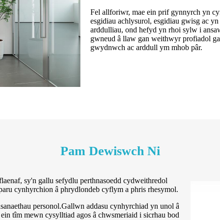
Fel allforiwr, mae ein prif gynnyrch yn 
esgidiau achlysurol, esgidiau gwisg ac y
arddulliau, ond hefyd yn rhoi sylw i ans
gwneud â llaw gan weithwyr profiadol ga
gwydnwch ac arddull ym mhob pâr.
Pam Dewiswch Ni
laenaf, sy'n gallu sefydlu perthnasoedd cydweithredol
paru cynhyrchion â phrydlondeb cyflym a phris rhesymol.
sanaethau personol.Gallwn addasu cynhyrchiad yn unol â
ein tîm mewn cysylltiad agos â chwsmeriaid i sicrhau bod