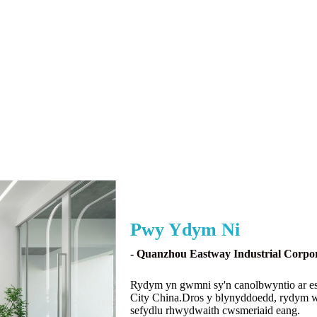
Pwy Ydym Ni
- Quanzhou Eastway Industrial Corpor
Rydym yn gwmni sy'n canolbwyntio ar esg
City China.Dros y blynyddoedd, rydym w
sefydlu rhwydwaith cwsmeriaid eang.