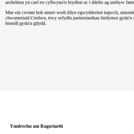
archebion yn cael eu cyflwyno'n brydlon ac i ddelio ag unrhyw fa
Mae ein cwmni bob amser wedi dilyn egwyddorion tegwch, uniondeb
chwsmeriaid.Credwn, trwy sefydlu partneriaethau hirdymor gyda'n c
hennill gyda'n gilydd.
Ymdrechu am Ragoriaeth