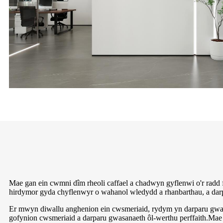
Mae gan ein cwmni dîm rheoli caffael a chadwyn gyflenwi o'r radd f
hirdymor gyda chyflenwyr o wahanol wledydd a rhanbarthau, a dar
Er mwyn diwallu anghenion ein cwsmeriaid, rydym yn darparu gwa
gofynion cwsmeriaid a darparu gwasanaeth ôl-werthu perffaith.Mae 