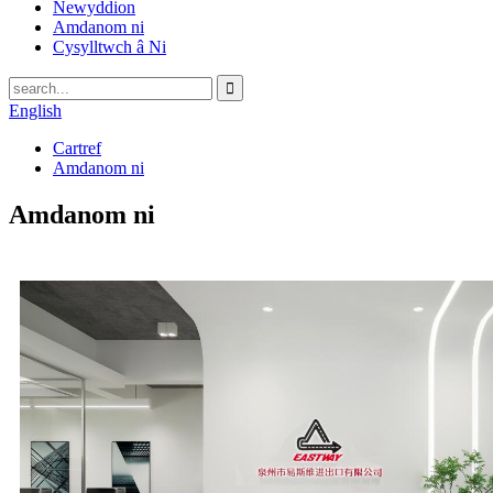
Newyddion
Amdanom ni
Cysylltwch â Ni
English
Cartref
Amdanom ni
Amdanom ni