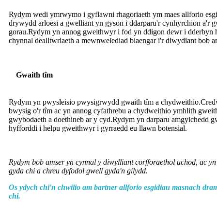
Rydym wedi ymrwymo i gyflawni rhagoriaeth ym maes allforio es
drywydd arloesi a gwelliant yn gyson i ddarparu'r cynhyrchion a'r
gorau.Rydym yn annog gweithwyr i fod yn ddigon dewr i dderbyn he
chynnal dealltwriaeth a mewnwelediad blaengar i'r diwydiant bob a
Gwaith tîm
Rydym yn pwysleisio pwysigrwydd gwaith tîm a chydweithio.Cred
bwysig o'r tîm ac yn annog cyfathrebu a chydweithio ymhlith gwei
gwybodaeth a doethineb ar y cyd.Rydym yn darparu amgylchedd g
hyfforddi i helpu gweithwyr i gyrraedd eu llawn botensial.
Rydym bob amser yn cynnal y diwylliant corfforaethol uchod, ac y
gyda chi a chreu dyfodol gwell gyda'n gilydd.
Os ydych chi'n chwilio am bartner allforio esgidiau masnach dra
chi.