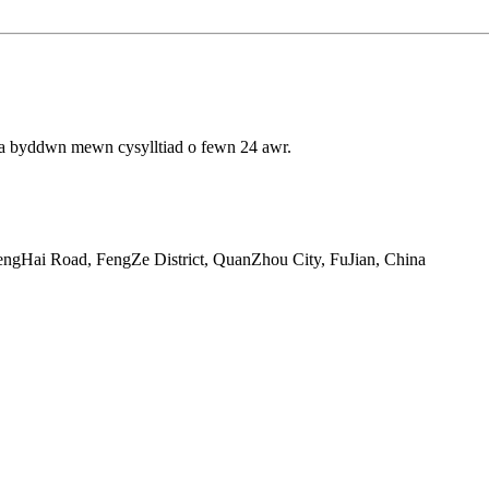
i a byddwn mewn cysylltiad o fewn 24 awr.
gHai Road, FengZe District, QuanZhou City, FuJian, China