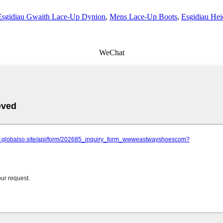
Esgidiau Gwaith Lace-Up Dynion
,
Mens Lace-Up Boots
,
Esgidiau Hei
WeChat