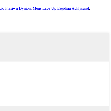
cio Ffasiwn Dynion
,
Mens Lace-Up Esgidiau Achlysurol
,