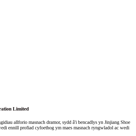
ation Limited
idiau allforio masnach dramor, sydd â'i bencadlys yn Jinjiang Shoe
edi ennill profiad cyfoethog ym maes masnach ryngwladol ac wedi