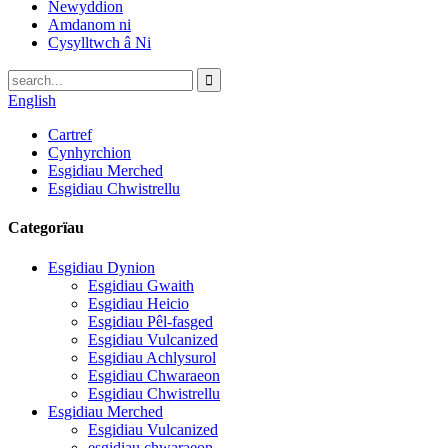
Newyddion
Amdanom ni
Cysylltwch â Ni
English
Cartref
Cynhyrchion
Esgidiau Merched
Esgidiau Chwistrellu
Categorïau
Esgidiau Dynion
Esgidiau Gwaith
Esgidiau Heicio
Esgidiau Pêl-fasged
Esgidiau Vulcanized
Esgidiau Achlysurol
Esgidiau Chwaraeon
Esgidiau Chwistrellu
Esgidiau Merched
Esgidiau Vulcanized
esgidiau chwaraeon