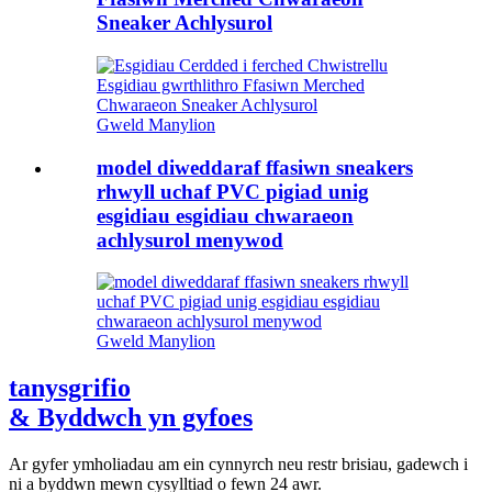
Sneaker Achlysurol
Gweld Manylion
model diweddaraf ffasiwn sneakers
rhwyll uchaf PVC pigiad unig
esgidiau esgidiau chwaraeon
achlysurol menywod
Gweld Manylion
tanysgrifio
& Byddwch yn gyfoes
Ar gyfer ymholiadau am ein cynnyrch neu restr brisiau, gadewch i
ni a byddwn mewn cysylltiad o fewn 24 awr.