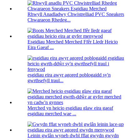
Rhwyll Anadladwy Chwistrelliad PVC Sneakers
Chwaraeon Rhedeg...
Esgidiau Merched Merched Ffêr Lledr Heicio
Eira Gaeaf ...
esgidiau eira awyr agored poblogaidd sy'n
gwrthsefyll traul...
Merched yn heicio esgidiau glaw eira gaeaf
esgidiau merched wae ...
Leinin gwlân wyneb dwbl fflat gwydn gwydn