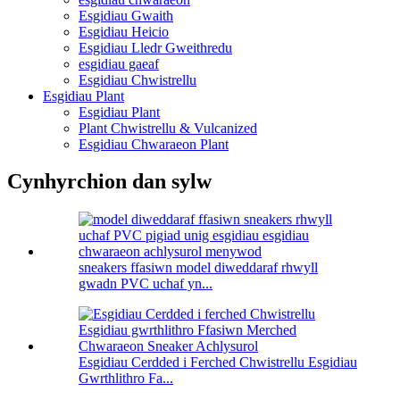
Esgidiau Gwaith
Esgidiau Heicio
Esgidiau Lledr Gweithredu
esgidiau gaeaf
Esgidiau Chwistrellu
Esgidiau Plant
Esgidiau Plant
Plant Chwistrellu & Vulcanized
Esgidiau Chwaraeon Plant
Cynhyrchion dan sylw
sneakers ffasiwn model diweddaraf rhwyll
gwadn PVC uchaf yn...
Esgidiau Cerdded i Ferched Chwistrellu Esgidiau
Gwrthlithro Fa...