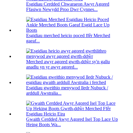
Esgidiau Cerdded Chwaraeon Awyr Agored
Ffasiwn Newydd Proo Dwr Cynnes...
Esgidiau merched heicio poced ffêr Merched
gaeaf...
Merched awyr agored gwrth-ddŵr sy'n gallu
anadlu yn yr awyr agored...
Esgidiau gweithio menywod lledr Nubuck /
arddull Awstralia...
Gwaith Cerdded Awyr Agored Isel Top Lace Up
Heing Boots Wa...