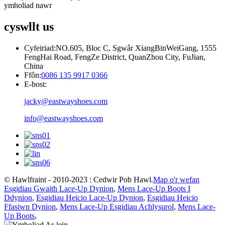
ymholiad nawr
cyswllt
us
Cyfeiriad:
NO.605, Bloc C, Sgwâr XiangBinWeiGang, 1555
FengHai Road, FengZe District, QuanZhou City, FuJian,
China
Ffôn:
0086 135 9917 0366
E-bost:
jacky@eastwayshoes.com
info@eastwayshoes.com
© Hawlfraint - 2010-2023 : Cedwir Pob Hawl.
Map o'r wefan
Esgidiau Gwaith Lace-Up Dynion
,
Mens Lace-Up Boots I
Ddynion
,
Esgidiau Heicio Lace-Up Dynion
,
Esgidiau Heicio
Ffasiwn Dynion
,
Mens Lace-Up Esgidiau Achlysurol
,
Mens Lace-
Up Boots
,