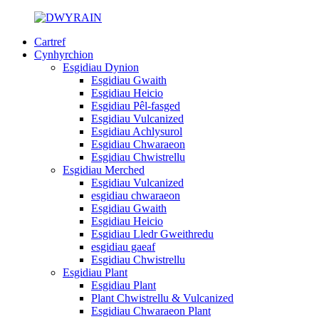
Cartref
Cynhyrchion
Esgidiau Dynion
Esgidiau Gwaith
Esgidiau Heicio
Esgidiau Pêl-fasged
Esgidiau Vulcanized
Esgidiau Achlysurol
Esgidiau Chwaraeon
Esgidiau Chwistrellu
Esgidiau Merched
Esgidiau Vulcanized
esgidiau chwaraeon
Esgidiau Gwaith
Esgidiau Heicio
Esgidiau Lledr Gweithredu
esgidiau gaeaf
Esgidiau Chwistrellu
Esgidiau Plant
Esgidiau Plant
Plant Chwistrellu & Vulcanized
Esgidiau Chwaraeon Plant