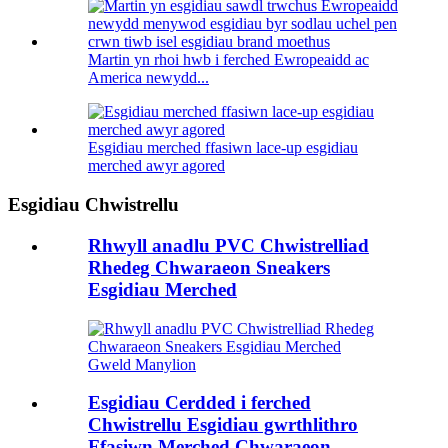
Martin yn rhoi hwb i ferched Ewropeaidd ac
America newydd...
Esgidiau merched ffasiwn lace-up esgidiau
merched awyr agored
Esgidiau Chwistrellu
Rhwyll anadlu PVC Chwistrelliad
Rhedeg Chwaraeon Sneakers
Esgidiau Merched
Gweld Manylion
Esgidiau Cerdded i ferched
Chwistrellu Esgidiau gwrthlithro
Ffasiwn Merched Chwaraeon