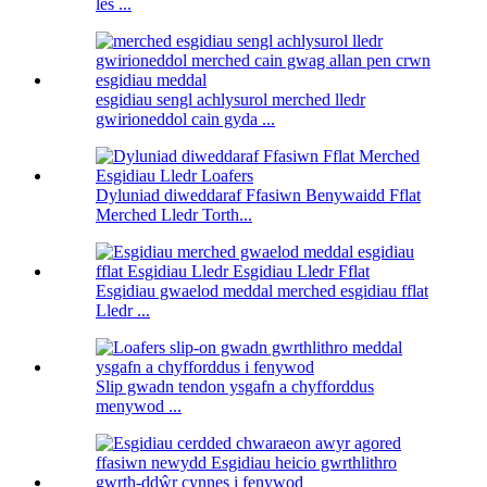
les ...
esgidiau sengl achlysurol merched lledr
gwirioneddol cain gyda ...
Dyluniad diweddaraf Ffasiwn Benywaidd Fflat
Merched Lledr Torth...
Esgidiau gwaelod meddal merched esgidiau fflat
Lledr ...
Slip gwadn tendon ysgafn a chyfforddus
menywod ...