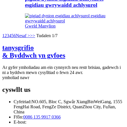
esgidiau gwrywaidd achlysurol
Gweld Manylion
1
2
3
4
5
6
Nesaf >
>>
Tudalen 1/7
tanysgrifio
& Byddwch yn gyfoes
Ar gyfer ymholiadau am ein cynnyrch neu restr brisiau, gadewch i
ni a byddwn mewn cysylltiad o fewn 24 awr.
ymholiad nawr
cyswllt
us
Cyfeiriad:
NO.605, Bloc C, Sgwâr XiangBinWeiGang, 1555
FengHai Road, FengZe District, QuanZhou City, FuJian,
China
Ffôn:
0086 135 9917 0366
E-bost: