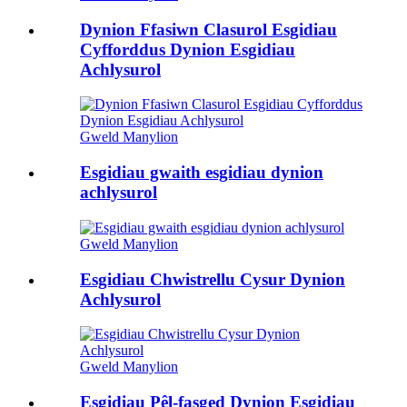
Dynion Ffasiwn Clasurol Esgidiau
Cyfforddus Dynion Esgidiau
Achlysurol
Gweld Manylion
Esgidiau gwaith esgidiau dynion
achlysurol
Gweld Manylion
Esgidiau Chwistrellu Cysur Dynion
Achlysurol
Gweld Manylion
Esgidiau Pêl-fasged Dynion Esgidiau