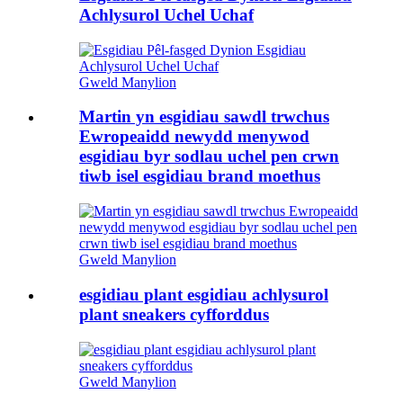
Achlysurol Uchel Uchaf
Gweld Manylion
Martin yn esgidiau sawdl trwchus
Ewropeaidd newydd menywod
esgidiau byr sodlau uchel pen crwn
tiwb isel esgidiau brand moethus
Gweld Manylion
esgidiau plant esgidiau achlysurol
plant sneakers cyfforddus
Gweld Manylion