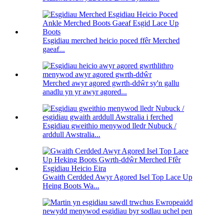
Esgidiau merched heicio poced ffêr Merched
gaeaf...
Merched awyr agored gwrth-ddŵr sy'n gallu
anadlu yn yr awyr agored...
Esgidiau gweithio menywod lledr Nubuck /
arddull Awstralia...
Gwaith Cerdded Awyr Agored Isel Top Lace Up
Heing Boots Wa...