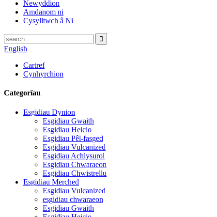
Newyddion
Amdanom ni
Cysylltwch â Ni
English
Cartref
Cynhyrchion
Categorïau
Esgidiau Dynion
Esgidiau Gwaith
Esgidiau Heicio
Esgidiau Pêl-fasged
Esgidiau Vulcanized
Esgidiau Achlysurol
Esgidiau Chwaraeon
Esgidiau Chwistrellu
Esgidiau Merched
Esgidiau Vulcanized
esgidiau chwaraeon
Esgidiau Gwaith
Esgidiau Heicio