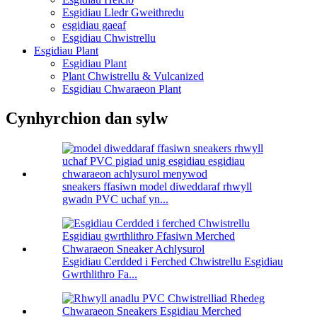
Esgidiau Lledr Gweithredu
esgidiau gaeaf
Esgidiau Chwistrellu
Esgidiau Plant
Esgidiau Plant
Plant Chwistrellu & Vulcanized
Esgidiau Chwaraeon Plant
Cynhyrchion dan sylw
sneakers ffasiwn model diweddaraf rhwyll
gwadn PVC uchaf yn...
Esgidiau Cerdded i Ferched Chwistrellu Esgidiau
Gwrthlithro Fa...