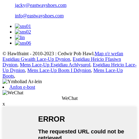
jacky@eastwayshoes.com
info@eastwayshoes.com
© Hawlfraint - 2010-2023 : Cedwir Pob Hawl.
Map o'r wefan
Esgidiau Gwaith Lace-Up Dynion
,
Esgidiau Heicio Ffasiwn
Dynion
,
Mens Lace-Up Esgidiau Achlysurol
,
Esgidiau Heicio Lace-
Up Dynion
,
Mens Lace-Up Boots I Ddynion
,
Mens Lace-Up
Boots
,
Anfon e-bost
WeChat
x