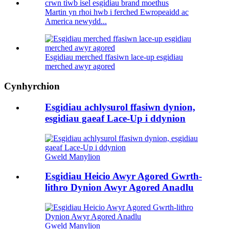
Martin yn rhoi hwb i ferched Ewropeaidd ac
America newydd...
Esgidiau merched ffasiwn lace-up esgidiau
merched awyr agored
Cynhyrchion
Esgidiau achlysurol ffasiwn dynion,
esgidiau gaeaf Lace-Up i ddynion
Gweld Manylion
Esgidiau Heicio Awyr Agored Gwrth-
lithro Dynion Awyr Agored Anadlu
Gweld Manylion