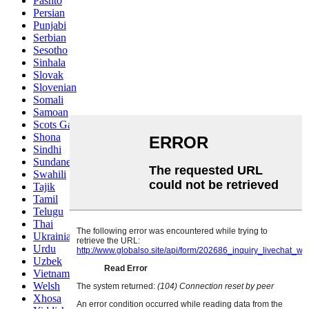
Pashto
Persian
Punjabi
Serbian
Sesotho
Sinhala
Slovak
Slovenian
Somali
Samoan
Scots Gaelic
Shona
Sindhi
Sundanese
Swahili
Tajik
Tamil
Telugu
Thai
Ukrainian
Urdu
Uzbek
Vietnamese
Welsh
Xhosa