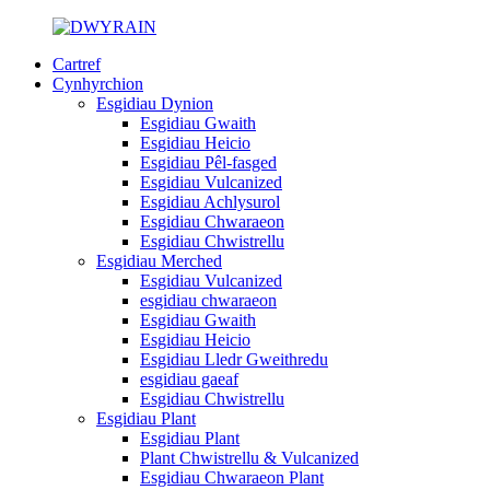
Cartref
Cynhyrchion
Esgidiau Dynion
Esgidiau Gwaith
Esgidiau Heicio
Esgidiau Pêl-fasged
Esgidiau Vulcanized
Esgidiau Achlysurol
Esgidiau Chwaraeon
Esgidiau Chwistrellu
Esgidiau Merched
Esgidiau Vulcanized
esgidiau chwaraeon
Esgidiau Gwaith
Esgidiau Heicio
Esgidiau Lledr Gweithredu
esgidiau gaeaf
Esgidiau Chwistrellu
Esgidiau Plant
Esgidiau Plant
Plant Chwistrellu & Vulcanized
Esgidiau Chwaraeon Plant