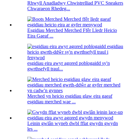
Rhwyll Anadladwy Chwistrelliad PVC Sneakers
Chwaraeon Rhedeg...
Esgidiau Merched Merched Ffêr Lledr Heicio
Eira Gaeaf ...
esgidiau eira awyr agored poblogaidd sy'n
gwrthsefyll traul...
Merched yn heicio esgidiau glaw eira gaeaf
esgidiau merched wae ...
Leinin gwlân wyneb dwbl fflat gwydn gwydn
les ...