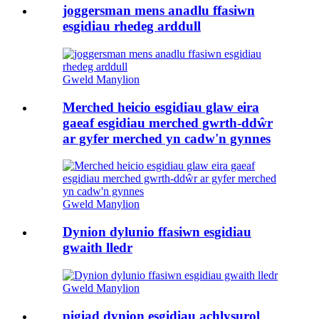
joggersman mens anadlu ffasiwn
esgidiau rhedeg arddull
Gweld Manylion
Merched heicio esgidiau glaw eira
gaeaf esgidiau merched gwrth-ddŵr
ar gyfer merched yn cadw'n gynnes
Gweld Manylion
Dynion dylunio ffasiwn esgidiau
gwaith lledr
Gweld Manylion
pigiad dynion esgidiau achlysurol