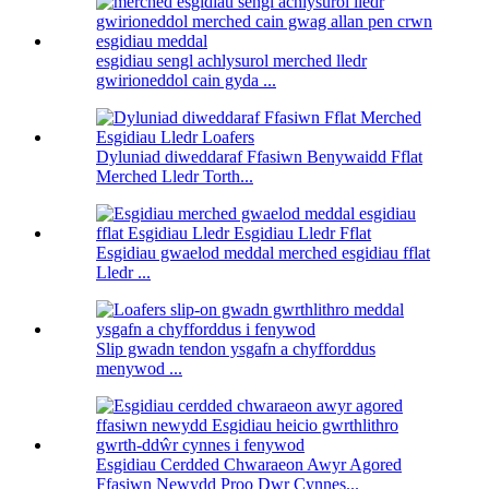
esgidiau sengl achlysurol merched lledr
gwirioneddol cain gyda ...
Dyluniad diweddaraf Ffasiwn Benywaidd Fflat
Merched Lledr Torth...
Esgidiau gwaelod meddal merched esgidiau fflat
Lledr ...
Slip gwadn tendon ysgafn a chyfforddus
menywod ...
Esgidiau Cerdded Chwaraeon Awyr Agored
Ffasiwn Newydd Proo Dwr Cynnes...